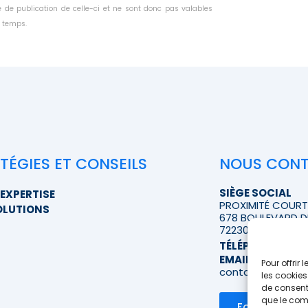
 de publication de celle-ci et ne sont donc pas valables
 temps.
TÉGIES ET CONSEILS
NOUS CON
SIÈGE SOCIAL
EXPERTISE
PROXIMITÉ COUR
OLUTIONS
678 BOULEVARD D
72230 RUAUDIN
TÉLÉPHONE
>> A
EMAIL
Pour offrir
contact@proximi
les cookies
de consenti
que le comp
Formulaire d