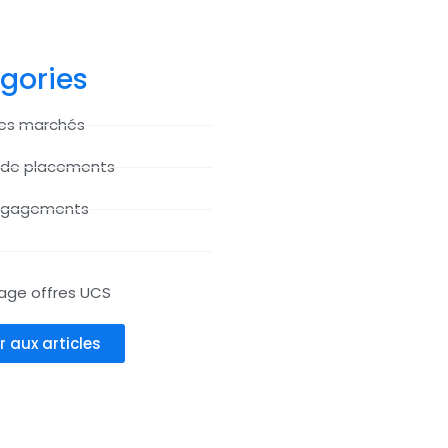
gories
des marchés
 de placements
ngagements
age offres UCS
r aux articles