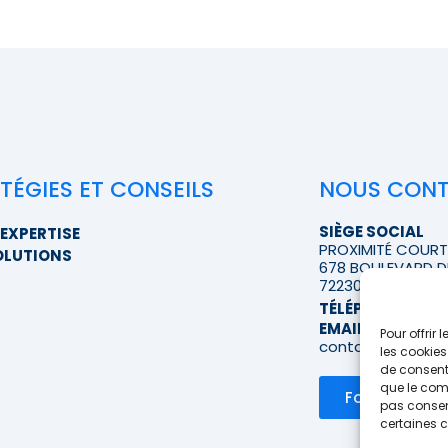
TÉGIES ET CONSEILS
NOUS CON
SIÈGE SOCIAL
EXPERTISE
PROXIMITÉ COUR
OLUTIONS
678 BOULEVARD D
72230 RUAUDIN
TÉLÉPHONE
>> A
EMAIL
Pour offrir
contact@proximi
les cookies
de consenti
que le comp
Formulaire d
pas consent
certaines c