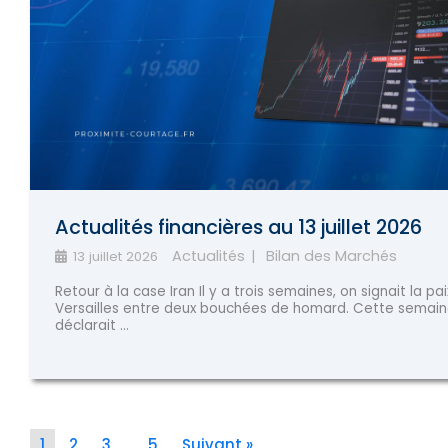
Actualités financières au 13 juillet 2026
Actualités
Bilan des Marchés
13 juillet 2026
Retour à la case Iran Il y a trois semaines, on signait la pai
Versailles entre deux bouchées de homard. Cette semain
déclarait ...
1
2
3
…
5
Suivant »