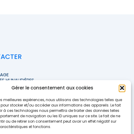
TACTER
TAGE
ES HUNAUDIÈRES
Gérer le consentement aux cookies
FFICHER LE NUMÉRO <<
 les meilleures expériences, nous utilisons des technologies telles que
te-courtage.fr
 pour stocker et/ou accéder aux informations des appareils. Le fait
r à ces technologies nous permettra de traiter des données telles
ortement de navigation ou les ID uniques sur ce site. Le fait de ne
e contact
ir ou de retirer son consentement peut avoir un effet négatif sur
aractéristiques et fonctions.