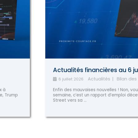
Actualités financières au 6 ju
Actualités
Bilan des
6 juillet 2026
x à
Enfin des mauvaises nouvelles ! Non, vou
e, Trump
semaine, c’est un rapport d’emploi déce
Street vers sa ...