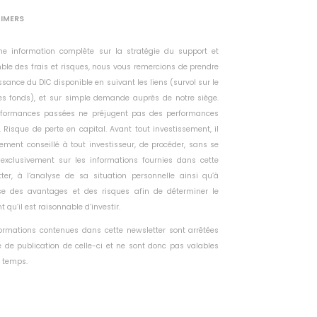
AIMERS
ne information complète sur la stratégie du support et
ble des frais et risques, nous vous remercions de prendre
sance du DIC disponible en suivant les liens (survol sur le
s fonds), et sur simple demande auprès de notre siège.
rformances passées ne préjugent pas des performances
. Risque de perte en capital. Avant tout investissement, il
tement conseillé à tout investisseur, de procéder, sans se
 exclusivement sur les informations fournies dans cette
tter, à l’analyse de sa situation personnelle ainsi qu’à
yse des avantages et des risques afin de déterminer le
 qu’il est raisonnable d’investir.
formations contenues dans cette newsletter sont arrêtées
 de publication de celle-ci et ne sont donc pas valables
 temps.