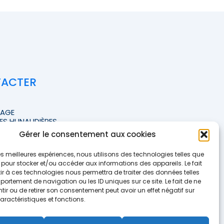
TACTER
TAGE
ES HUNAUDIÈRES
Gérer le consentement aux cookies
FFICHER LE NUMÉRO <<
 les meilleures expériences, nous utilisons des technologies telles que
te-courtage.fr
 pour stocker et/ou accéder aux informations des appareils. Le fait
r à ces technologies nous permettra de traiter des données telles
ortement de navigation ou les ID uniques sur ce site. Le fait de ne
e contact
ir ou de retirer son consentement peut avoir un effet négatif sur
aractéristiques et fonctions.