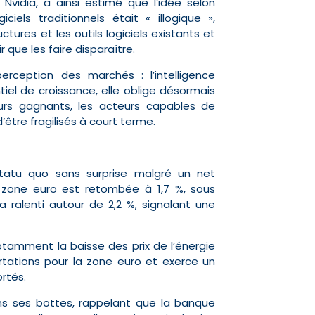
Nvidia, a ainsi estimé que l’idée selon
ogiciels traditionnels était « illogique »,
ctures et les outils logiciels existants et
 que les faire disparaître.
rception des marchés : l’intelligence
ntiel de croissance, elle oblige désormais
uturs gagnants, les acteurs capables de
être fragilisés à court terme.
tatu quo sans surprise malgré un net
n en zone euro est retombée à 1,7 %, sous
 a ralenti autour de 2,2 %, signalant une
notamment la baisse des prix de l’énergie
ortations pour la zone euro et exerce un
rtés.
ans ses bottes, rappelant que la banque