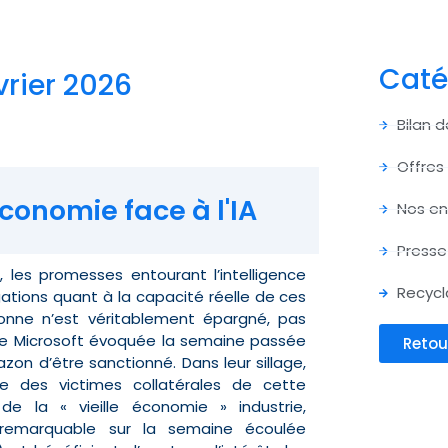
Caté
vrier 2026
Bilan 
Offres
économie face à l'IA
Nos e
Presse
les promesses entourant l’intelligence
Recycl
ogations quant à la capacité réelle de ces
onne n’est véritablement épargné, pas
 de Microsoft évoquée la semaine passée
Retou
zon d’être sanctionné. Dans leur sillage,
me des victimes collatérales de cette
de la « vieille économie » industrie,
ce remarquable sur la semaine écoulée