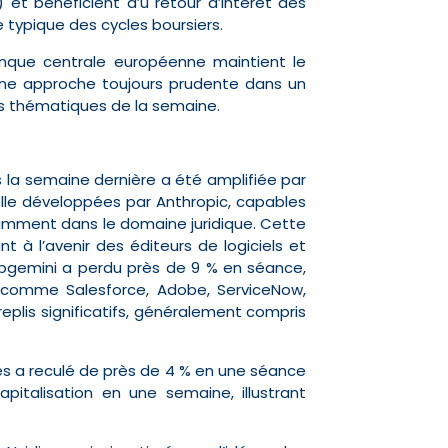
%) et bénéficient d’u retour d’intérêt des
le typique des cycles boursiers.
nque centrale européenne maintient le
t une approche toujours prudente dans un
es thématiques de la semaine.
 la semaine dernière a été amplifiée par
cielle développées par Anthropic, capables
tamment dans le domaine juridique. Cette
nt à l’avenir des éditeurs de logiciels et
apgemini a perdu près de 9 % en séance,
 comme Salesforce, Adobe, ServiceNow,
plis significatifs, généralement compris
ces a reculé de près de 4 % en une séance
apitalisation en une semaine, illustrant