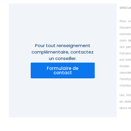
DISCL
Pour u
l’ensem
connais
nom de
Pour tout renseignement
Les pe
complémentaire,
contactez
futures
un conseiller.
est for
fonder
Formulaire de
contact
newsle
l’anal
montant
Les in
en date
dans le