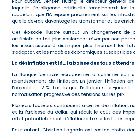
Pour autant, Jensen Huang, le directeur général de 
laquelle l’intelligence artificielle remplacerait les l
rappelant que l’IA repose précisément sur les infrastru
qu’elle devrait davantage les transformer et les enrichir
Cet épisode illustre surtout un changement de pe
artificielle ne fait plus seulement rêver par son pote
les investisseurs à distinguer plus finement les f
s’adapter, et les modèles économiques susceptibles d’
La désinflation est là… la baisse des taux attendra
La Banque centrale européenne a confirmé son s
ralentissement de l’inflation. En janvier, l’inflatio
l’objectif de 2 %, tandis que l’inflation sous-jacente
normalisation progressive des tensions sur les prix.
Plusieurs facteurs contribuent à cette désinflation, 
et la faiblesse du dollar, qui réduit le coût des imp
effet potentiellement déflationniste sur les biens impo
Pour autant, Christine Lagarde est restée droite d