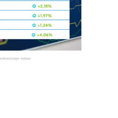
m/indices/major-indices