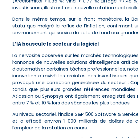
(Arcelormital +11,35 %; Vinci +10,77 %; Eiffage +7,48 
investisseurs, illustrant une nouvelle rotation sectoriel
Dans le même temps, sur le front monétaire, la Ba
statu quo malgré le reflux de l’inflation, confirman
environnement qui servira de toile de fond aux grand
L’IA bouscule le secteur du logiciel
La nervosité observée sur les marchés technologiques
l’annonce de nouvelles solutions d’intelligence artifi
d’automatiser certaines tâches professionnelles, no
innovation a ravivé les craintes des investisseurs qua
provoqué une correction généralisée du secteur : C
tandis que plusieurs grandes références mondiales
Atlassian ou Synopsys ont également enregistré des re
entre 7 % et 10 % lors des séances les plus tendues.
Au niveau sectoriel, l’indice S&P 500 Software & Servi
et a effacé environ 1 000 milliards de dollars de c
l’ampleur de la rotation en cours.