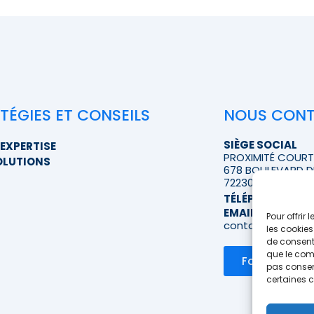
TÉGIES ET CONSEILS
NOUS CON
SIÈGE SOCIAL
EXPERTISE
PROXIMITÉ COUR
OLUTIONS
678 BOULEVARD D
72230 RUAUDIN
TÉLÉPHONE
>> A
EMAIL
Pour offrir
contact@proximi
les cookies
de consenti
que le comp
Formulaire d
pas consent
certaines c