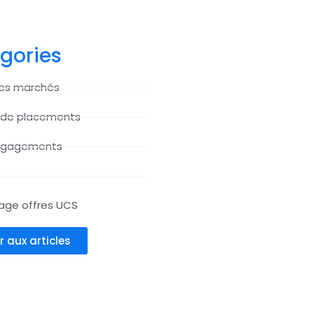
gories
des marchés
 de placements
ngagements
age offres UCS
r aux articles