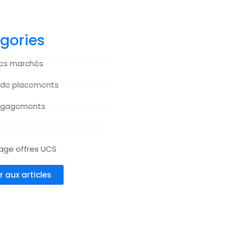
gories
des marchés
 de placements
ngagements
age offres UCS
r aux articles