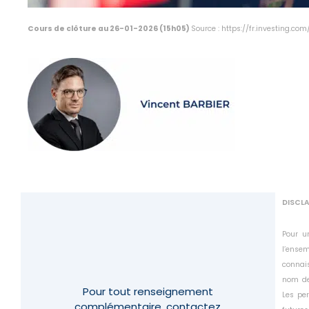
Cours de clôture au 26-01-2026 (15h05)
Source : https://fr.investing.co
DISCL
Pour u
l’ensem
connais
nom de
Pour tout renseignement
Les pe
complémentaire,
contactez