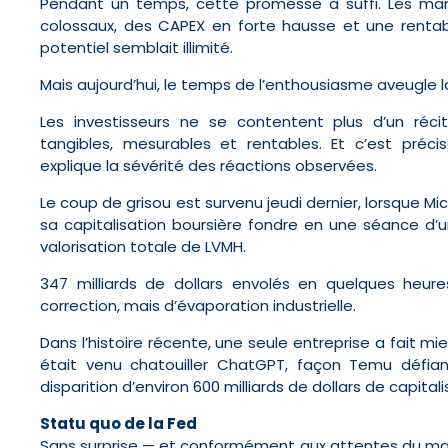
Pendant un temps, cette promesse a suffi. Les ma
colossaux, des CAPEX en forte hausse et une rentabi
potentiel semblait illimité.
Mais aujourd’hui, le temps de l’enthousiasme aveugle la
Les investisseurs ne se contentent plus d’un récit
tangibles, mesurables et rentables. Et c’est pr
explique la sévérité des réactions observées.
Le coup de grisou est survenu jeudi dernier, lorsque Mic
sa capitalisation boursière fondre en une séance d’
valorisation totale de LVMH.
347 milliards de dollars envolés en quelques heure
correction, mais d’évaporation industrielle.
Dans l’histoire récente, une seule entreprise a fait mie
était venu chatouiller ChatGPT, façon Temu défian
disparition d’environ 600 milliards de dollars de capita
Statu quo de la Fed
Sans surprise — et conformément aux attentes du mar