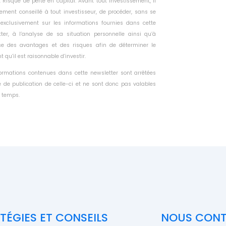
. Risque de perte en capital. Avant tout investissement, il
tement conseillé à tout investisseur, de procéder, sans se
 exclusivement sur les informations fournies dans cette
tter, à l’analyse de sa situation personnelle ainsi qu’à
yse des avantages et des risques afin de déterminer le
 qu’il est raisonnable d’investir.
formations contenues dans cette newsletter sont arrêtées
 de publication de celle-ci et ne sont donc pas valables
 temps.
TÉGIES ET CONSEILS
NOUS CON