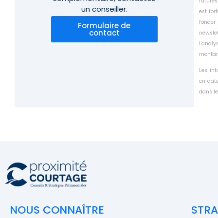
futures
un conseiller.
est for
fonder
Formulaire de
contact
newsle
l’anal
montant
Les in
en date
dans le
NOUS CONNAÎTRE
STRA