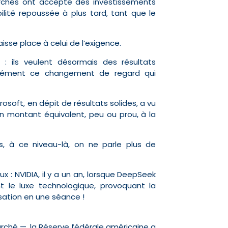
rchés ont accepté des investissements
lité repoussée à plus tard, tant que le
isse place à celui de l’exigence.
 : ils veulent désormais des résultats
écisément ce changement de regard qui
rosoft, en dépit de résultats solides, a vu
un montant équivalent, peu ou prou, à la
s, à ce niveau-là, on ne parle plus de
ux : NVIDIA, il y a un an, lorsque DeepSeek
t le luxe technologique, provoquant la
lisation en une séance !
ché —, la Réserve fédérale américaine a