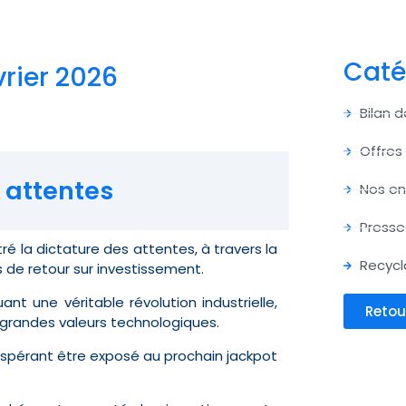
Caté
vrier 2026
Bilan 
Offres
 attentes
Nos e
Presse
ré la dictature des attentes, à travers la
Recycl
s de retour sur investissement.
uant une véritable révolution industrielle,
Retou
s grandes valeurs technologiques.
 espérant être exposé au prochain jackpot