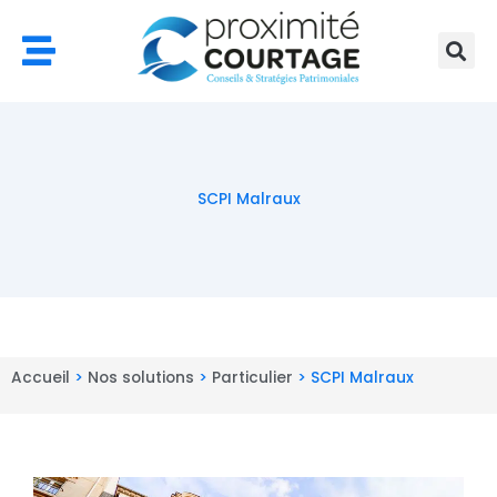
Aller
au
contenu
SCPI Malraux
Accueil
>
Nos solutions
>
Particulier
>
SCPI Malraux