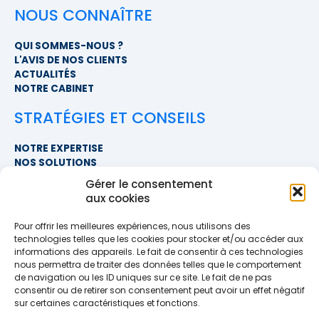
NOUS CONNAÎTRE
QUI SOMMES-NOUS ?
L'AVIS DE NOS CLIENTS
ACTUALITÉS
NOTRE CABINET
STRATÉGIES ET CONSEILS
NOTRE EXPERTISE
NOS SOLUTIONS
FAQ
Gérer le consentement
aux cookies
NOUS CONTACTER
Pour offrir les meilleures expériences, nous utilisons des
SIÈGE SOCIAL
technologies telles que les cookies pour stocker et/ou accéder aux
PROXIMITÉ COURTAGE
informations des appareils. Le fait de consentir à ces technologies
678 BOULEVARD DES HUNAUDIÈRES
nous permettra de traiter des données telles que le comportement
72230 RUAUDIN
de navigation ou les ID uniques sur ce site. Le fait de ne pas
TÉLÉPHONE
>> AFFICHER LE NUMÉRO <<
consentir ou de retirer son consentement peut avoir un effet négatif
EMAIL
sur certaines caractéristiques et fonctions.
contact@proximite-courtage.fr