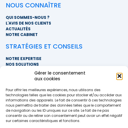
NOUS CONNAÎTRE
QUI SOMMES-NOUS ?
L'AVIS DE NOS CLIENTS
ACTUALITÉS
NOTRE CABINET
STRATÉGIES ET CONSEILS
NOTRE EXPERTISE
NOS SOLUTIONS
FAQ
Gérer le consentement
aux cookies
NOUS CONTACTER
Pour offrir les meilleures expériences, nous utilisons des
SIÈGE SOCIAL
technologies telles que les cookies pour stocker et/ou accéder aux
PROXIMITÉ COURTAGE
informations des appareils. Le fait de consentir à ces technologies
678 BOULEVARD DES HUNAUDIÈRES
nous permettra de traiter des données telles que le comportement
72230 RUAUDIN
de navigation ou les ID uniques sur ce site. Le fait de ne pas
TÉLÉPHONE
>> AFFICHER LE NUMÉRO <<
consentir ou de retirer son consentement peut avoir un effet négatif
EMAIL
sur certaines caractéristiques et fonctions.
contact@proximite-courtage.fr