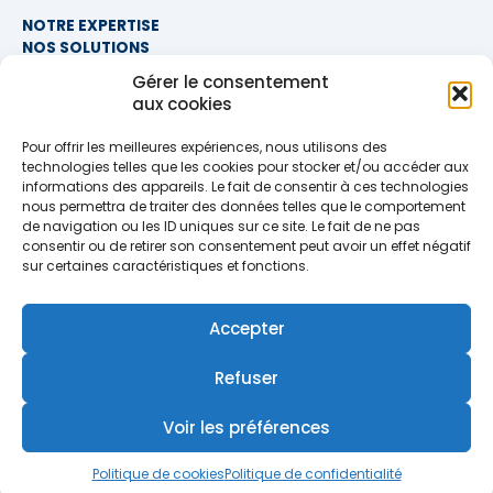
NOTRE EXPERTISE
NOS SOLUTIONS
FAQ
Gérer le consentement
aux cookies
NOUS CONTACTER
Pour offrir les meilleures expériences, nous utilisons des
SIÈGE SOCIAL
technologies telles que les cookies pour stocker et/ou accéder aux
PROXIMITÉ COURTAGE
informations des appareils. Le fait de consentir à ces technologies
678 BOULEVARD DES HUNAUDIÈRES
nous permettra de traiter des données telles que le comportement
72230 RUAUDIN
de navigation ou les ID uniques sur ce site. Le fait de ne pas
TÉLÉPHONE
>> AFFICHER LE NUMÉRO <<
consentir ou de retirer son consentement peut avoir un effet négatif
EMAIL
sur certaines caractéristiques et fonctions.
contact@proximite-courtage.fr
Accepter
Formulaire de contact
Refuser
Voir les préférences
MENTIONS LÉGALES
POLITIQUE DE CONFIDENTIALITÉ
Politique de cookies
Politique de confidentialité