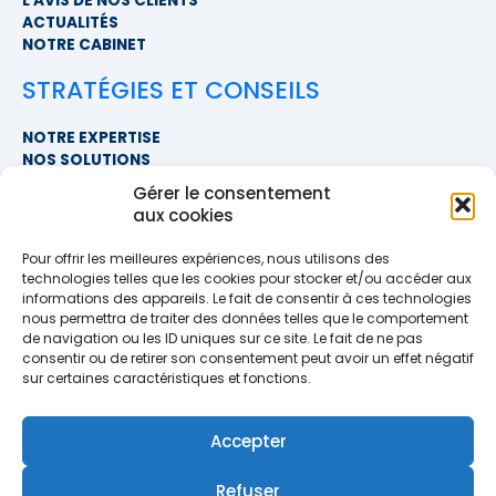
L'AVIS DE NOS CLIENTS
ACTUALITÉS
NOTRE CABINET
STRATÉGIES ET CONSEILS
NOTRE EXPERTISE
NOS SOLUTIONS
FAQ
Gérer le consentement
aux cookies
NOUS CONTACTER
Pour offrir les meilleures expériences, nous utilisons des
SIÈGE SOCIAL
technologies telles que les cookies pour stocker et/ou accéder aux
PROXIMITÉ COURTAGE
informations des appareils. Le fait de consentir à ces technologies
678 BOULEVARD DES HUNAUDIÈRES
nous permettra de traiter des données telles que le comportement
72230 RUAUDIN
de navigation ou les ID uniques sur ce site. Le fait de ne pas
TÉLÉPHONE
>> AFFICHER LE NUMÉRO <<
consentir ou de retirer son consentement peut avoir un effet négatif
EMAIL
sur certaines caractéristiques et fonctions.
contact@proximite-courtage.fr
Accepter
Formulaire de contact
Refuser