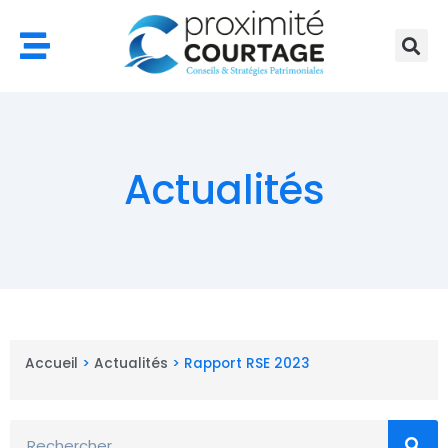
Aller
au
contenu
Actualités
Accueil
>
Actualités
>
Rapport RSE 2023
Rechercher