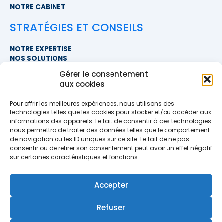
NOTRE CABINET
STRATÉGIES ET CONSEILS
NOTRE EXPERTISE
NOS SOLUTIONS
FAQ
Gérer le consentement
aux cookies
NOUS CONTACTER
Pour offrir les meilleures expériences, nous utilisons des
SIÈGE SOCIAL
technologies telles que les cookies pour stocker et/ou accéder aux
PROXIMITÉ COURTAGE
informations des appareils. Le fait de consentir à ces technologies
678 BOULEVARD DES HUNAUDIÈRES
nous permettra de traiter des données telles que le comportement
72230 RUAUDIN
de navigation ou les ID uniques sur ce site. Le fait de ne pas
TÉLÉPHONE
>> AFFICHER LE NUMÉRO <<
consentir ou de retirer son consentement peut avoir un effet négatif
EMAIL
sur certaines caractéristiques et fonctions.
contact@proximite-courtage.fr
Accepter
Formulaire de contact
Refuser