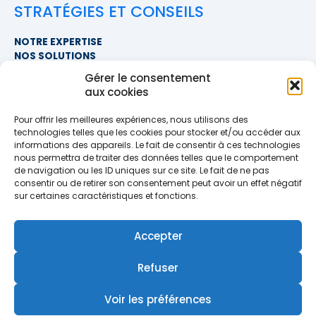
STRATÉGIES ET CONSEILS
NOTRE EXPERTISE
NOS SOLUTIONS
FAQ
Gérer le consentement
aux cookies
NOUS CONTACTER
Pour offrir les meilleures expériences, nous utilisons des
SIÈGE SOCIAL
technologies telles que les cookies pour stocker et/ou accéder aux
PROXIMITÉ COURTAGE
informations des appareils. Le fait de consentir à ces technologies
678 BOULEVARD DES HUNAUDIÈRES
nous permettra de traiter des données telles que le comportement
72230 RUAUDIN
de navigation ou les ID uniques sur ce site. Le fait de ne pas
TÉLÉPHONE
>> AFFICHER LE NUMÉRO <<
consentir ou de retirer son consentement peut avoir un effet négatif
EMAIL
sur certaines caractéristiques et fonctions.
contact@proximite-courtage.fr
Accepter
Formulaire de contact
Refuser
Voir les préférences