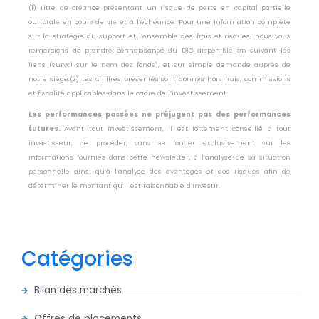
(1) Titre de créance présentant un risque de perte en capital partielle
ou
totale en cours de vie et à l’échéance. Pour une information complète
sur la
stratégie du support et l’ensemble des frais et risques, nous vous
remercions
de prendre connaissance du DIC disponible en suivant les
liens (survol sur le
nom des fonds), et sur simple demande auprès de
notre siège.
(2) Les chiffres présentés sont donnés hors frais, commissions
et fiscalité
applicables dans le cadre de l’investissement.
Les performances passées ne préjugent pas des performances
futures.
Avant tout investissement, il est fortement conseillé à tout
investisseur, de
procéder, sans se fonder exclusivement sur les
informations fournies dans
cette newsletter, à l’analyse de sa situation
personnelle ainsi qu’à l’analyse des
avantages et des risques afin de
déterminer le montant qu’il est raisonnable
d’investir.
Catégories
Bilan des marchés
Offres de placements