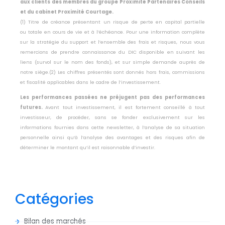
aux clients des membres du groupe Proximité Partenaires Conseils
et du cabinet Proximité Courtage.
(1) Titre de créance présentant un risque de perte en capital partielle
ou
totale en cours de vie et à l’échéance. Pour une information complète
sur la
stratégie du support et l’ensemble des frais et risques, nous vous
remercions
de prendre connaissance du DIC disponible en suivant les
liens (survol sur le
nom des fonds), et sur simple demande auprès de
notre siège.
(2) Les chiffres présentés sont donnés hors frais, commissions
et fiscalité
applicables dans le cadre de l’investissement.
Les performances passées ne préjugent pas des performances
futures.
Avant tout investissement, il est fortement conseillé à tout
investisseur, de
procéder, sans se fonder exclusivement sur les
informations fournies dans
cette newsletter, à l’analyse de sa situation
personnelle ainsi qu’à l’analyse des
avantages et des risques afin de
déterminer le montant qu’il est raisonnable
d’investir.
Catégories
Bilan des marchés