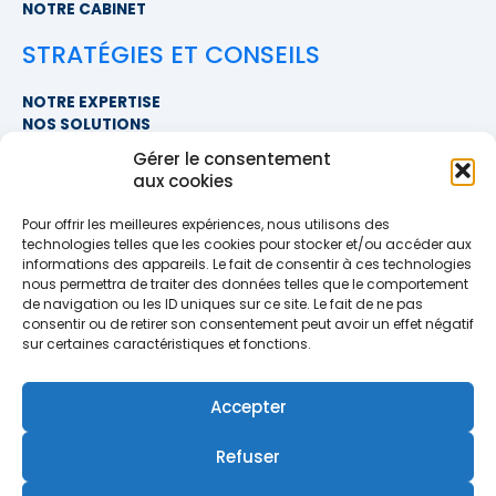
NOTRE CABINET
STRATÉGIES ET CONSEILS
NOTRE EXPERTISE
NOS SOLUTIONS
FAQ
Gérer le consentement
aux cookies
NOUS CONTACTER
Pour offrir les meilleures expériences, nous utilisons des
SIÈGE SOCIAL
technologies telles que les cookies pour stocker et/ou accéder aux
PROXIMITÉ COURTAGE
informations des appareils. Le fait de consentir à ces technologies
678 BOULEVARD DES HUNAUDIÈRES
nous permettra de traiter des données telles que le comportement
72230 RUAUDIN
de navigation ou les ID uniques sur ce site. Le fait de ne pas
TÉLÉPHONE
>> AFFICHER LE NUMÉRO <<
consentir ou de retirer son consentement peut avoir un effet négatif
EMAIL
sur certaines caractéristiques et fonctions.
contact@proximite-courtage.fr
Accepter
Formulaire de contact
Refuser