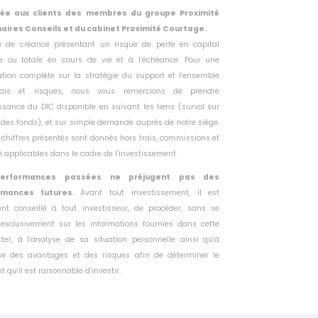
vée aux clients des membres du groupe Proximité
aires Conseils et du cabinet Proximité Courtage.
tre de créance présentant un risque de perte en capital
lle ou
totale en cours de vie et à l’échéance. Pour une
ation complète sur la
stratégie du support et l’ensemble
rais et risques, nous vous remercions
de prendre
sance du DIC disponible en suivant les liens (survol sur
des fonds), et sur simple demande auprès de notre siège.
 chiffres présentés sont donnés hors frais, commissions et
té
applicables dans le cadre de l’investissement.
erformances passées ne préjugent pas des
rmances futures.
Avant tout investissement, il est
ent conseillé à tout investisseur, de
procéder, sans se
 exclusivement sur les informations fournies dans
cette
tter, à l’analyse de sa situation personnelle ainsi qu’à
yse des
avantages et des risques afin de déterminer le
 qu’il est raisonnable
d’investir.