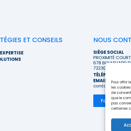
TÉGIES ET CONSEILS
NOUS CON
SIÈGE SOCIAL
EXPERTISE
PROXIMITÉ COUR
OLUTIONS
678 BOULEVARD D
72230 RUAUDIN
TÉLÉPHONE
>> A
EMAIL
Pour offrir
contact@proximi
les cookies
de consenti
que le comp
Formulaire d
pas consent
certaines c
Ac