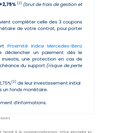
(2)
e +2,75%
(brut de frais de gestion et
l vient compléter celle des 3 coupons
nétaire de votre contrat, pour porter
ort
Proximité Indice Mercedes-Benz
 déclencher un paiement dès le
 investis, une protection en cas de
’échéance du support
(risque de perte
(2)
02,75%
de leur investissement initial
s un fonds monétaire.
ément d’informations.
AIMERS
t fermé à la commercialisation. Offre destinée et