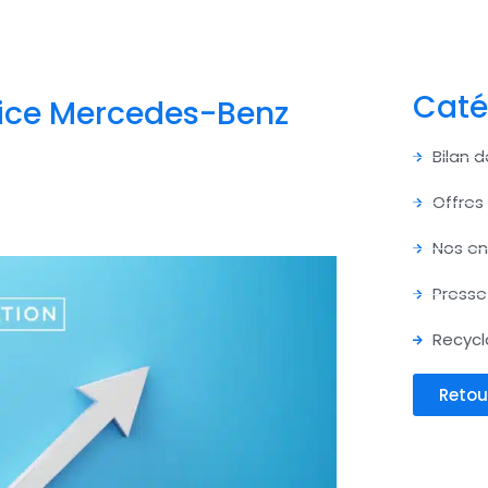
Caté
dice Mercedes-Benz
Bilan 
Offres
Nos e
Presse
Recycl
Retou