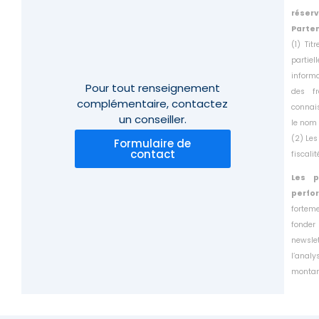
réser
Parten
(1) Ti
partie
inform
Pour tout renseignement
des f
complémentaire,
contactez
connais
un conseiller.
le
nom 
(2) Les
Formulaire de
contact
fiscali
Les p
perfo
fortem
fonder
newsle
l’anal
montant