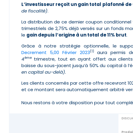
L’investisseur reçoit un gain total plafonné d
de fiscalité)
.
La distribution de ce dernier coupon conditionne
trimestriels de 2,75% déjà versés sur un fonds mo
le
gain depuis l’origine à un total de 11% brut
.
G
râce à notre stratégie optionnelle, le supp
(1)
Decrement 5,00 Février 2023
aura permis de
ème
4
trimestre, tout en ayant offert aux clients
baisse du sous-jacent jusqu’à 50% du capital à l
en capital au-delà).
Les clients concernés par cette offre recevront 1
et ce montant sera automatiquement arbitré ver
Nous restons à votre disposition pour tout compl
DISCL
Produi