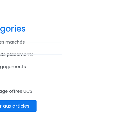
gories
des marchés
 de placements
ngagements
age offres UCS
r aux articles