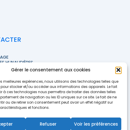
TACTER
TAGE
ES HUNAUDIÈRES
Gérer le consentement aux cookies
FFICHER LE NUMÉRO <<
 les meilleures expériences, nous utilisons des technologies telles que
te-courtage.fr
 pour stocker et/ou accéder aux informations des appareils. Le fait
r à ces technologies nous permettra de traiter des données telles
ortement de navigation ou les ID uniques sur ce site. Le fait de ne
e contact
ir ou de retirer son consentement peut avoir un effet négatif sur
aractéristiques et fonctions.
cepter
Refuser
Voir les préférences