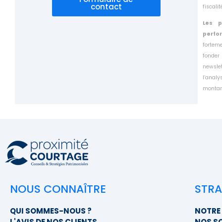
contact
fiscali
Les p
perfo
fortem
fonder
newsle
l’anal
montant
NOUS CONNAÎTRE
STRA
QUI SOMMES-NOUS ?
NOTRE 
L'AVIS DE NOS CLIENTS
NOS S