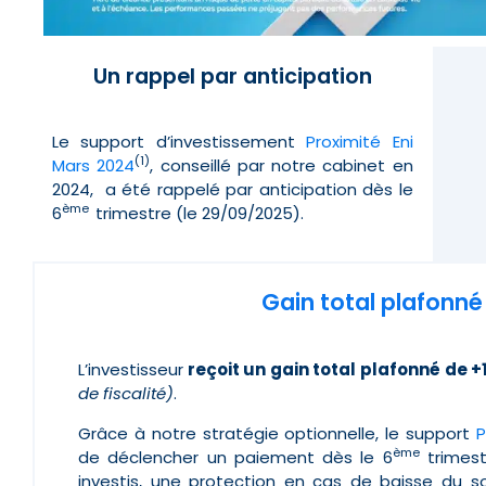
Un rappel par anticipation
Le support d’investissement
Proximité Eni
(1)
Mars 2024
, conseillé par notre cabinet en
2024, a été rappelé par anticipation dès le
ème
6
trimestre (le 29/09/2025).
Gain total plafonné 
L’investisseur
reçoit un gain total plafonné de 
de fiscalité)
.
G
râce à notre stratégie optionnelle, le support
P
ème
de déclencher un paiement dès le 6
trimest
investis, une protection en cas de baisse du s