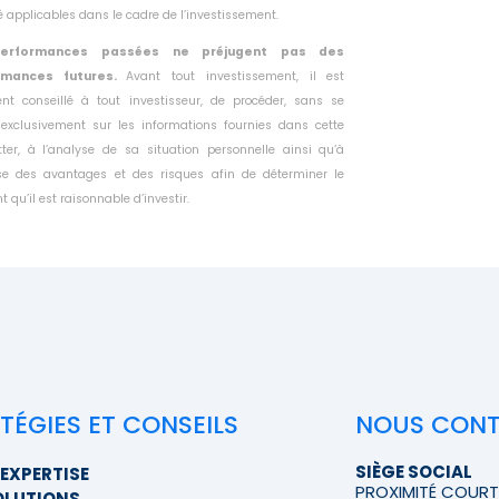
té
applicables dans le cadre de l’investissement.
erformances passées ne préjugent pas des
rmances futures.
Avant tout investissement, il est
ent conseillé à tout investisseur, de
procéder, sans se
 exclusivement sur les informations fournies dans
cette
tter, à l’analyse de sa situation personnelle ainsi qu’à
yse des
avantages et des risques afin de déterminer le
 qu’il est raisonnable
d’investir.
TÉGIES ET CONSEILS
NOUS CON
SIÈGE SOCIAL
EXPERTISE
PROXIMITÉ COUR
OLUTIONS