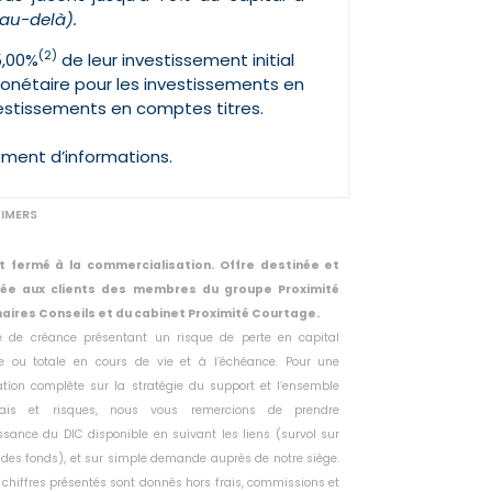
 au-delà).
(2)
5,00%
de leur investissement initial
onétaire pour les investissements en
vestissements en comptes titres.
ément d’informations.
AIMERS
t fermé à la commercialisation. Offre destinée et
vée aux clients des membres du groupe Proximité
aires Conseils et du cabinet Proximité Courtage.
tre de créance présentant un risque de perte en capital
lle ou
totale en cours de vie et à l’échéance. Pour une
ation complète sur la
stratégie du support et l’ensemble
rais et risques, nous vous remercions
de prendre
sance du DIC disponible en suivant les liens (survol sur
des fonds), et sur simple demande auprès de notre siège.
 chiffres présentés sont donnés hors frais, commissions et