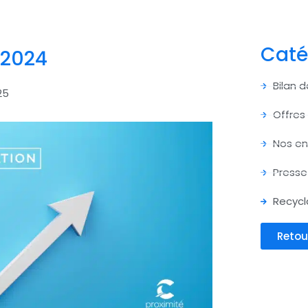
Caté
 2024
Bilan 
25
Offres
Nos e
Presse
Recycl
Retou