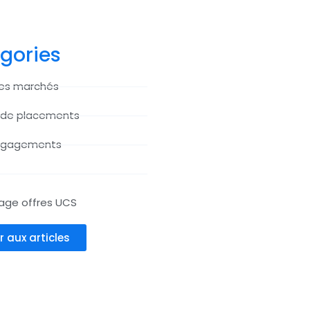
gories
des marchés
 de placements
ngagements
age offres UCS
r aux articles