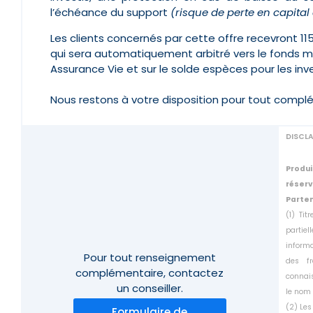
l’échéance du support
(risque de perte en capital
Les clients concernés par cette offre recevront 11
qui sera automatiquement arbitré vers le fonds m
Assurance Vie et sur le solde espèces pour les in
Nous restons à votre disposition pour tout compl
DISCL
Produi
réser
Parten
(1) Ti
partie
inform
Pour tout renseignement
des f
complémentaire,
contactez
connais
un conseiller.
le
nom 
(2) Les
Formulaire de