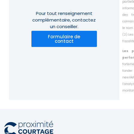
partie
inform
Pour tout renseignement
des f
complémentaire,
contactez
connais
un conseiller.
le
nom 
(2) Les
Formulaire de
contact
fiscali
Les p
perfo
fortem
fonder
newsle
l’anal
montant