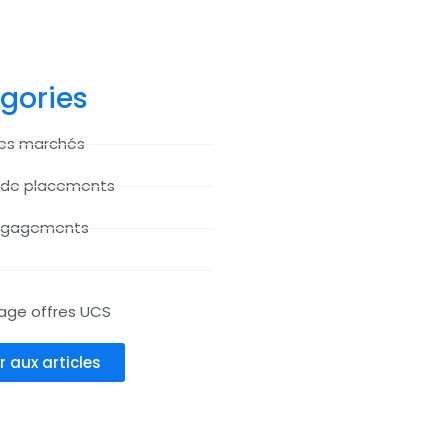
gories
des marchés
 de placements
ngagements
age offres UCS
r aux articles