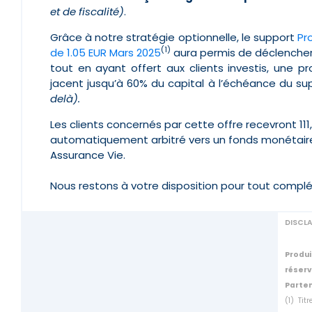
et de fiscalité)
.
G
râce à notre stratégie optionnelle, le s
upport
Pr
(1)
de 1.05 EUR Mars 2025
aura permis de déclencher
tout en ayant offert aux clients investis, une 
jacent jusqu’à 60% du capital à l’échéance du su
delà).
Les clients concernés par cette offre recevront 11
automatiquement arbitré vers un fonds monétaire
Assurance Vie.
Nous restons à votre disposition pour tout compl
DISCL
Produi
réser
Parten
(1) Ti