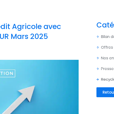
Caté
dit Agricole avec
 EUR Mars 2025
Bilan 
Offres
Nos e
Presse
Recycl
Retou