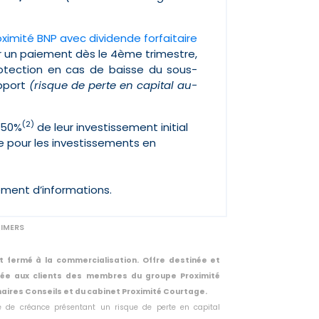
oximité BNP avec dividende forfaitaire
 un paiement dès le 4ème trimestre,
protection en cas de baisse du sous-
pport
(risque de perte en capital au-
(2)
1,50%
de leur investissement initial
 pour les investissements en
ément d’informations.
AIMERS
t fermé à la commercialisation. Offre destinée et
vée aux clients des membres du groupe Proximité
aires Conseils et du cabinet Proximité Courtage.
tre de créance présentant un risque de perte en capital