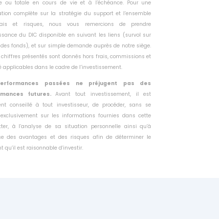
lle ou
totale en cours de vie et à l’échéance. Pour une
ation complète sur la
stratégie du support et l’ensemble
rais et risques, nous vous remercions
de prendre
sance du DIC disponible en suivant les liens (survol sur
des fonds), et sur simple demande auprès de notre siège.
 chiffres présentés sont donnés hors frais, commissions et
té
applicables dans le cadre de l’investissement.
erformances passées ne préjugent pas des
rmances futures.
Avant tout investissement, il est
ent conseillé à tout investisseur, de
procéder, sans se
 exclusivement sur les informations fournies dans
cette
tter, à l’analyse de sa situation personnelle ainsi qu’à
yse des
avantages et des risques afin de déterminer le
 qu’il est raisonnable
d’investir.