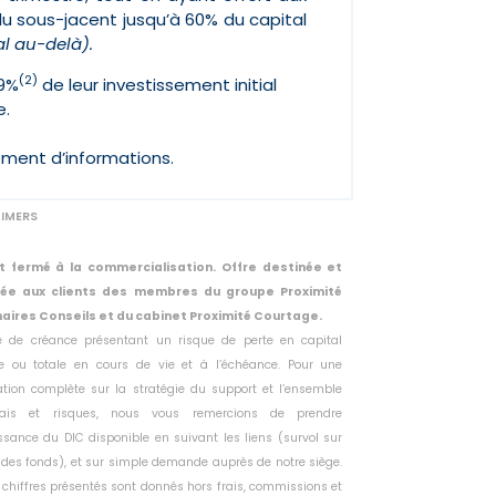
du sous-jacent jusqu’à 60% du capital
al au-delà).
(2)
09%
de leur investissement initial
e.
ément d’informations.
AIMERS
t fermé à la commercialisation. Offre destinée et
vée aux clients des membres du groupe Proximité
aires Conseils et du cabinet Proximité Courtage.
tre de créance présentant un risque de perte en capital
lle ou
totale en cours de vie et à l’échéance. Pour une
ation complète sur la
stratégie du support et l’ensemble
rais et risques, nous vous remercions
de prendre
sance du DIC disponible en suivant les liens (survol sur
des fonds), et sur simple demande auprès de notre siège.
 chiffres présentés sont donnés hors frais, commissions et