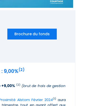
Brochure du fonds
(2)
 : 9,00%
(2)
de +9,00%
(brut de frais de gestion
(1)
Proximité Alstom Février 2024
aura
rimestre, tout en ayant offert aux