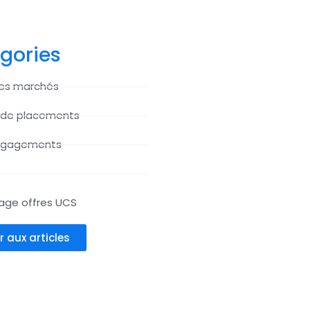
gories
des marchés
 de placements
ngagements
age offres UCS
r aux articles