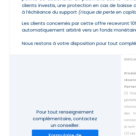
clients investis, une protection en cas de baisse 
à l’échéance du support
(risque de perte en capit
Les clients concernés par cette offre recevront 1
automatiquement arbitré vers un fonds monétair
Nous restons à votre disposition pour tout compl
DISCL
Produi
réser
Parten
(1) Ti
partie
inform
Pour tout renseignement
des f
complémentaire,
contactez
connais
un conseiller.
le
nom 
(2) Les
Formulaire de