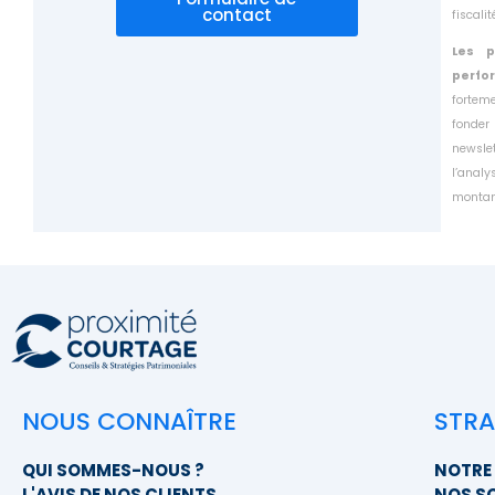
contact
fiscali
Les p
perfo
fortem
fonder
newsle
l’anal
montant
NOUS CONNAÎTRE
STRA
QUI SOMMES-NOUS ?
NOTRE 
L'AVIS DE NOS CLIENTS
NOS S