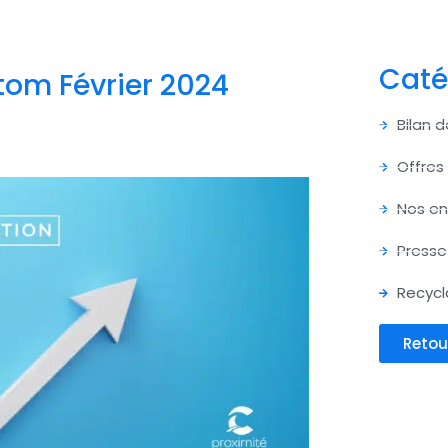
Caté
tom Février 2024
Bilan 
Offres
Nos e
Presse
Recycl
Retou