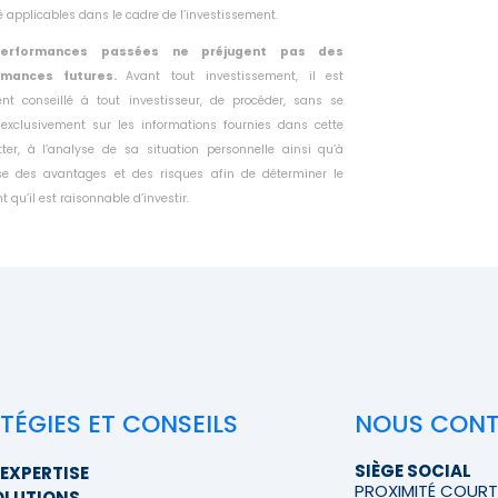
té
applicables dans le cadre de l’investissement.
erformances passées ne préjugent pas des
rmances futures.
Avant tout investissement, il est
ent conseillé à tout investisseur, de
procéder, sans se
 exclusivement sur les informations fournies dans
cette
tter, à l’analyse de sa situation personnelle ainsi qu’à
yse des
avantages et des risques afin de déterminer le
 qu’il est raisonnable
d’investir.
TÉGIES ET CONSEILS
NOUS CON
SIÈGE SOCIAL
EXPERTISE
PROXIMITÉ COUR
OLUTIONS