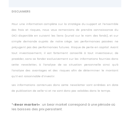
DISCLAIMERS
Pour une information complète sur la stratégie du support et l’ensemble
des frais et risques, nous vous remercions de prendre connaissance du
DICI disponible en suivant les liens (survol sur le nom des fonds), et sur
simple demande auprès de notre siège. Les performances passées ne
préjugent pas des performances futures. Risque de perte en capital. Avant
tout investissement, il est fortement conseillé à tout investisseur, de
procéder, sans se fonder exclusivement sur les informations fournies dans
cette newsletter, à l’analyse de sa situation personnelle ainsi qu’à
l’analyse des avantages et des risques afin de déterminer le montant
qu’il est raisonnable d’investir.
Les informations contenues dans cette newsletter sont arrêtées en date
de publication de celle-ci et ne sont donc pas valables dans le temps.
*
«
Bear market»
: u
n bear market correspond à une période où
les baisses des prix persistent.