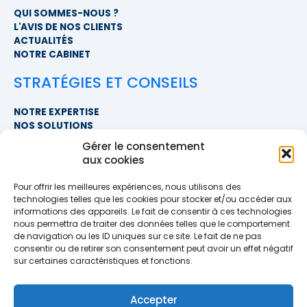
QUI SOMMES-NOUS ?
L'AVIS DE NOS CLIENTS
ACTUALITÉS
NOTRE CABINET
STRATÉGIES ET CONSEILS
NOTRE EXPERTISE
NOS SOLUTIONS
FAQ
Gérer le consentement
aux cookies
NOUS CONTACTER
Pour offrir les meilleures expériences, nous utilisons des
SIÈGE SOCIAL
technologies telles que les cookies pour stocker et/ou accéder aux
PROXIMITÉ COURTAGE
informations des appareils. Le fait de consentir à ces technologies
678 BOULEVARD DES HUNAUDIÈRES
nous permettra de traiter des données telles que le comportement
72230 RUAUDIN
de navigation ou les ID uniques sur ce site. Le fait de ne pas
TÉLÉPHONE
>> AFFICHER LE NUMÉRO <<
consentir ou de retirer son consentement peut avoir un effet négatif
EMAIL
sur certaines caractéristiques et fonctions.
contact@proximite-courtage.fr
Accepter
Formulaire de contact