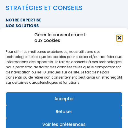
STRATÉGIES ET CONSEILS
NOTRE EXPERTISE
NOS SOLUTIONS
FAQ
Gérer le consentement
aux cookies
NOUS CONTACTER
Pour offrir les meilleures expériences, nous utilisons des
SIÈGE SOCIAL
technologies telles que les cookies pour stocker et/ou accéder aux
PROXIMITÉ COURTAGE
informations des appareils. Le fait de consentir à ces technologies
678 BOULEVARD DES HUNAUDIÈRES
nous permettra de traiter des données telles que le comportement
72230 RUAUDIN
de navigation ou les ID uniques sur ce site. Le fait de ne pas
TÉLÉPHONE
>> AFFICHER LE NUMÉRO <<
consentir ou de retirer son consentement peut avoir un effet négatif
EMAIL
sur certaines caractéristiques et fonctions.
contact@proximite-courtage.fr
Accepter
Formulaire de contact
Refuser
Voir les préférences