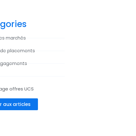
gories
des marchés
 de placements
ngagements
age offres UCS
r aux articles