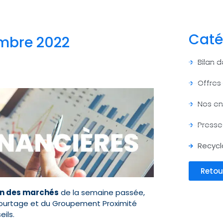
Caté
embre 2022
Bilan 
Offres
Nos e
Presse
Recycl
Retou
n des marchés
de la semaine passée,
 Courtage et du Groupement Proximité
ils.