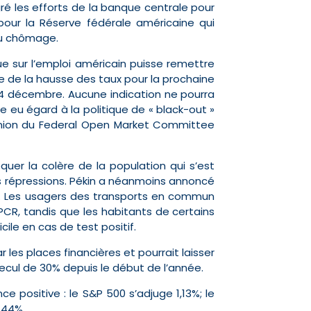
é les efforts de la banque centrale pour
pour la Réserve fédérale américaine qui
 du chômage.
e sur l’emploi américain puisse remettre
e de la hausse des taux pour la prochaine
 14 décembre. Aucune indication ne pourra
 eu égard à la politique de « black-out »
nion du Federal Open Market Committee
quer la colère de la population qui s’est
es répressions. Pékin a néanmoins annoncé
es. Les usagers des transports en commun
 PCR, tandis que les habitants de certains
le en cas de test positif.
 les places financières et pourrait laisser
recul de 30% depuis le début de l’année.
e positive : le S&P 500 s’adjuge 1,13%; le
,44%.