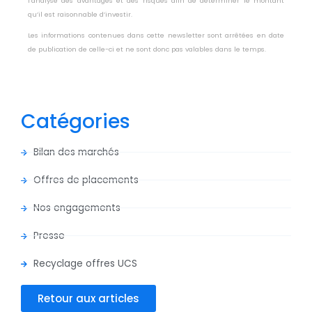
l’analyse des avantages et des risques afin de déterminer le montant
qu’il est raisonnable d’investir.
Les informations contenues dans cette newsletter sont arrêtées en date
de publication de celle-ci et ne sont donc pas valables dans le temps.
Catégories
Bilan des marchés
Offres de placements
Nos engagements
Presse
Recyclage offres UCS
Retour aux articles