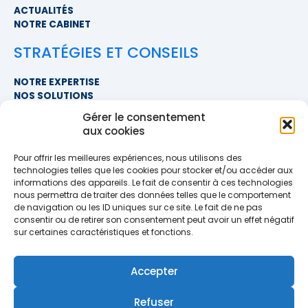
ACTUALITÉS
NOTRE CABINET
STRATÉGIES ET CONSEILS
NOTRE EXPERTISE
NOS SOLUTIONS
FAQ
Gérer le consentement
aux cookies
NOUS CONTACTER
Pour offrir les meilleures expériences, nous utilisons des
SIÈGE SOCIAL
technologies telles que les cookies pour stocker et/ou accéder aux
PROXIMITÉ COURTAGE
informations des appareils. Le fait de consentir à ces technologies
678 BOULEVARD DES HUNAUDIÈRES
nous permettra de traiter des données telles que le comportement
72230 RUAUDIN
de navigation ou les ID uniques sur ce site. Le fait de ne pas
TÉLÉPHONE
>> AFFICHER LE NUMÉRO <<
consentir ou de retirer son consentement peut avoir un effet négatif
EMAIL
sur certaines caractéristiques et fonctions.
contact@proximite-courtage.fr
Accepter
Formulaire de contact
Refuser