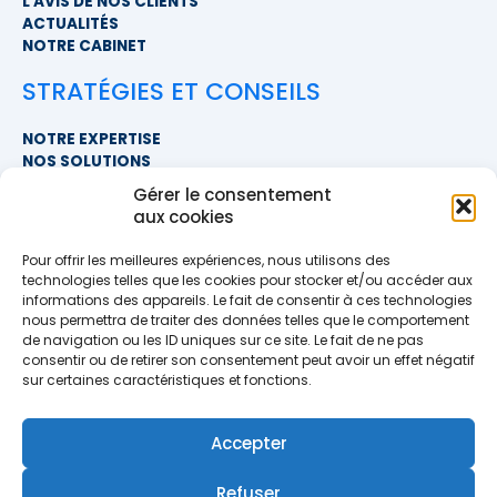
L'AVIS DE NOS CLIENTS
ACTUALITÉS
NOTRE CABINET
STRATÉGIES ET CONSEILS
NOTRE EXPERTISE
NOS SOLUTIONS
FAQ
Gérer le consentement
aux cookies
NOUS CONTACTER
Pour offrir les meilleures expériences, nous utilisons des
SIÈGE SOCIAL
technologies telles que les cookies pour stocker et/ou accéder aux
PROXIMITÉ COURTAGE
informations des appareils. Le fait de consentir à ces technologies
678 BOULEVARD DES HUNAUDIÈRES
nous permettra de traiter des données telles que le comportement
72230 RUAUDIN
de navigation ou les ID uniques sur ce site. Le fait de ne pas
TÉLÉPHONE
>> AFFICHER LE NUMÉRO <<
consentir ou de retirer son consentement peut avoir un effet négatif
EMAIL
sur certaines caractéristiques et fonctions.
contact@proximite-courtage.fr
Accepter
Formulaire de contact
Refuser