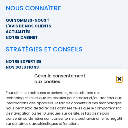
NOUS CONNAÎTRE
QUI SOMMES-NOUS ?
L'AVIS DE NOS CLIENTS
ACTUALITÉS
NOTRE CABINET
STRATÉGIES ET CONSEILS
NOTRE EXPERTISE
NOS SOLUTIONS
FAQ
Gérer le consentement
aux cookies
NOUS CONTACTER
Pour offrir les meilleures expériences, nous utilisons des
SIÈGE SOCIAL
technologies telles que les cookies pour stocker et/ou accéder aux
PROXIMITÉ COURTAGE
informations des appareils. Le fait de consentir à ces technologies
678 BOULEVARD DES HUNAUDIÈRES
nous permettra de traiter des données telles que le comportement
72230 RUAUDIN
de navigation ou les ID uniques sur ce site. Le fait de ne pas
TÉLÉPHONE
>> AFFICHER LE NUMÉRO <<
consentir ou de retirer son consentement peut avoir un effet négatif
EMAIL
sur certaines caractéristiques et fonctions.
contact@proximite-courtage.fr