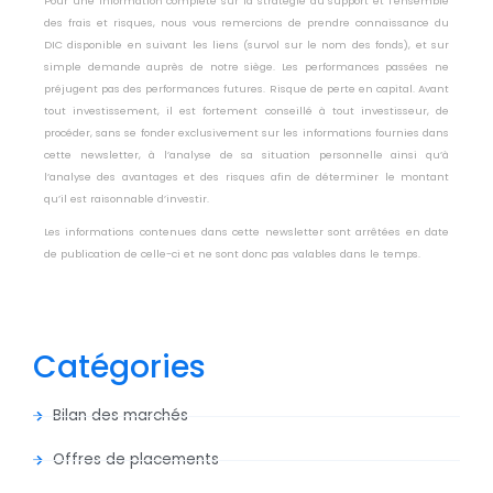
Pour une information complète sur la stratégie du support et l’ensemble
des frais et risques, nous vous remercions de prendre connaissance du
DIC disponible en suivant les liens (survol sur le nom des fonds), et sur
simple demande auprès de notre siège. Les performances passées ne
préjugent pas des performances futures. Risque de perte en capital. Avant
tout investissement, il est fortement conseillé à tout investisseur, de
procéder, sans se fonder exclusivement sur les informations fournies dans
cette newsletter, à l’analyse de sa situation personnelle ainsi qu’à
l’analyse des avantages et des risques afin de déterminer le montant
qu’il est raisonnable d’investir.
Les informations contenues dans cette newsletter sont arrêtées en date
de publication de celle-ci et ne sont donc pas valables dans le temps.
Catégories
Bilan des marchés
Offres de placements