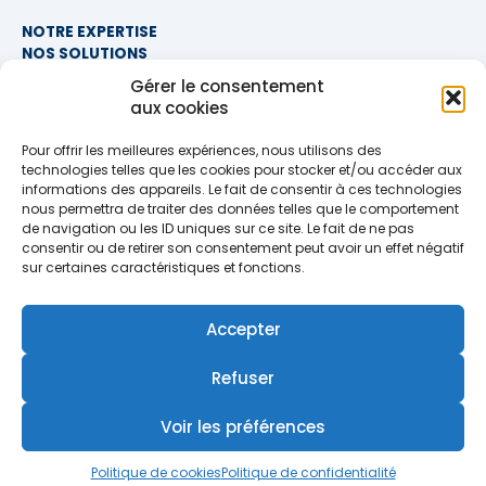
NOTRE EXPERTISE
NOS SOLUTIONS
FAQ
Gérer le consentement
aux cookies
NOUS CONTACTER
Pour offrir les meilleures expériences, nous utilisons des
SIÈGE SOCIAL
technologies telles que les cookies pour stocker et/ou accéder aux
PROXIMITÉ COURTAGE
informations des appareils. Le fait de consentir à ces technologies
678 BOULEVARD DES HUNAUDIÈRES
nous permettra de traiter des données telles que le comportement
72230 RUAUDIN
de navigation ou les ID uniques sur ce site. Le fait de ne pas
TÉLÉPHONE
>> AFFICHER LE NUMÉRO <<
consentir ou de retirer son consentement peut avoir un effet négatif
EMAIL
sur certaines caractéristiques et fonctions.
contact@proximite-courtage.fr
Accepter
Formulaire de contact
Refuser
Voir les préférences
MENTIONS LÉGALES
POLITIQUE DE CONFIDENTIALITÉ
Politique de cookies
Politique de confidentialité