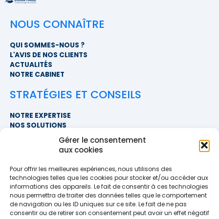
NOUS CONNAÎTRE
QUI SOMMES-NOUS ?
L'AVIS DE NOS CLIENTS
ACTUALITÉS
NOTRE CABINET
STRATÉGIES ET CONSEILS
NOTRE EXPERTISE
NOS SOLUTIONS
FAQ
Gérer le consentement
aux cookies
NOUS CONTACTER
Pour offrir les meilleures expériences, nous utilisons des
SIÈGE SOCIAL
technologies telles que les cookies pour stocker et/ou accéder aux
PROXIMITÉ COURTAGE
informations des appareils. Le fait de consentir à ces technologies
678 BOULEVARD DES HUNAUDIÈRES
nous permettra de traiter des données telles que le comportement
72230 RUAUDIN
de navigation ou les ID uniques sur ce site. Le fait de ne pas
TÉLÉPHONE
>> AFFICHER LE NUMÉRO <<
consentir ou de retirer son consentement peut avoir un effet négatif
EMAIL