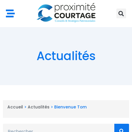
Aller
au
contenu
Actualités
Accueil
>
Actualités
>
Bienvenue Tom
Rechercher