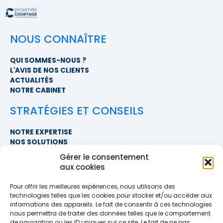
NOUS CONNAÎTRE
QUI SOMMES-NOUS ?
L'AVIS DE NOS CLIENTS
ACTUALITÉS
NOTRE CABINET
STRATÉGIES ET CONSEILS
NOTRE EXPERTISE
NOS SOLUTIONS
FAQ
Gérer le consentement
aux cookies
NOUS CONTACTER
Pour offrir les meilleures expériences, nous utilisons des
SIÈGE SOCIAL
technologies telles que les cookies pour stocker et/ou accéder aux
PROXIMITÉ COURTAGE
informations des appareils. Le fait de consentir à ces technologies
678 BOULEVARD DES HUNAUDIÈRES
nous permettra de traiter des données telles que le comportement
72230 RUAUDIN
de navigation ou les ID uniques sur ce site. Le fait de ne pas