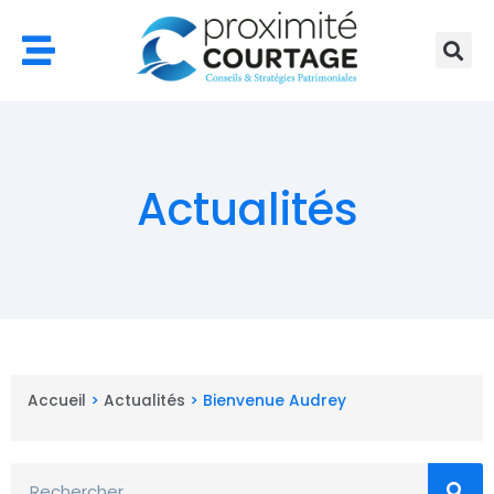
Aller
au
contenu
Actualités
Accueil
>
Actualités
>
Bienvenue Audrey
Rechercher