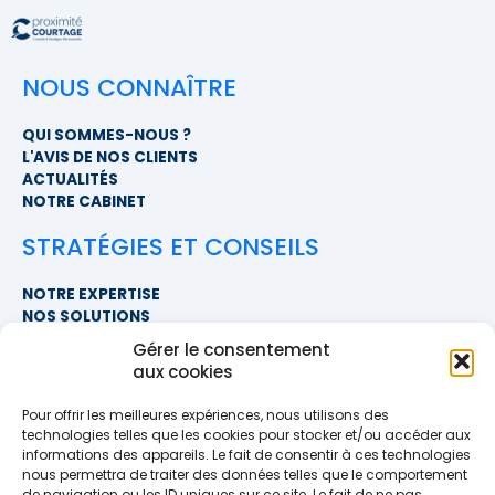
NOUS CONNAÎTRE
QUI SOMMES-NOUS ?
L'AVIS DE NOS CLIENTS
ACTUALITÉS
NOTRE CABINET
STRATÉGIES ET CONSEILS
NOTRE EXPERTISE
NOS SOLUTIONS
FAQ
Gérer le consentement
aux cookies
NOUS CONTACTER
Pour offrir les meilleures expériences, nous utilisons des
SIÈGE SOCIAL
technologies telles que les cookies pour stocker et/ou accéder aux
PROXIMITÉ COURTAGE
informations des appareils. Le fait de consentir à ces technologies
678 BOULEVARD DES HUNAUDIÈRES
nous permettra de traiter des données telles que le comportement
72230 RUAUDIN
de navigation ou les ID uniques sur ce site. Le fait de ne pas