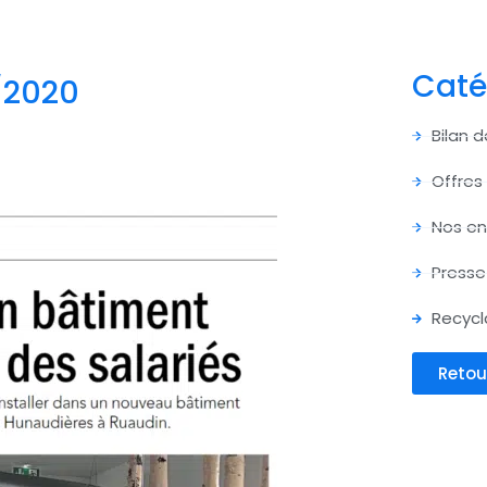
Caté
0/2020
Bilan 
Offres
Nos e
Presse
Recycl
Retou