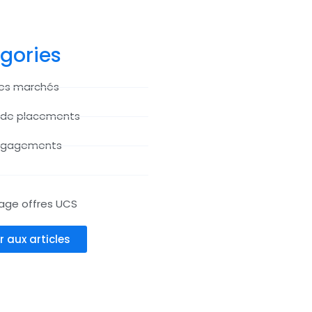
gories
des marchés
 de placements
ngagements
age offres UCS
r aux articles