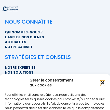
NOUS CONNAÎTRE
QUI SOMMES-NOUS ?
L'AVIS DE NOS CLIENTS
ACTUALITÉS
NOTRE CABINET
STRATÉGIES ET CONSEILS
NOTRE EXPERTISE
NOS SOLUTIONS
FAQ
Gérer le consentement
aux cookies
NOUS CONTACTER
Pour offrir les meilleures expériences, nous utilisons des
SIÈGE SOCIAL
technologies telles que les cookies pour stocker et/ou accéder aux
PROXIMITÉ COURTAGE
informations des appareils. Le fait de consentir à ces technologies
678 BOULEVARD DES HUNAUDIÈRES
nous permettra de traiter des données telles que le comportement
72230 RUAUDIN