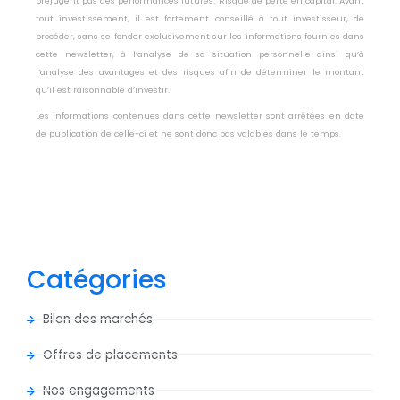
préjugent pas des performances futures. Risque de perte en capital. Avant
tout investissement, il est fortement conseillé à tout investisseur, de
procéder, sans se fonder exclusivement sur les informations fournies dans
cette newsletter, à l’analyse de sa situation personnelle ainsi qu’à
l’analyse des avantages et des risques afin de déterminer le montant
qu’il est raisonnable d’investir.
Les informations contenues dans cette newsletter sont arrêtées en date
de publication de celle-ci et ne sont donc pas valables dans le temps.
Catégories
Bilan des marchés
Offres de placements
Nos engagements