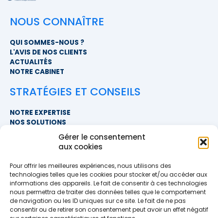
NOUS CONNAÎTRE
QUI SOMMES-NOUS ?
L'AVIS DE NOS CLIENTS
ACTUALITÉS
NOTRE CABINET
STRATÉGIES ET CONSEILS
NOTRE EXPERTISE
NOS SOLUTIONS
FAQ
Gérer le consentement
aux cookies
NOUS CONTACTER
Pour offrir les meilleures expériences, nous utilisons des
SIÈGE SOCIAL
technologies telles que les cookies pour stocker et/ou accéder aux
PROXIMITÉ COURTAGE
informations des appareils. Le fait de consentir à ces technologies
678 BOULEVARD DES HUNAUDIÈRES
nous permettra de traiter des données telles que le comportement
72230 RUAUDIN
de navigation ou les ID uniques sur ce site. Le fait de ne pas
TÉLÉPHONE
>> AFFICHER LE NUMÉRO <<
consentir ou de retirer son consentement peut avoir un effet négatif
EMAIL