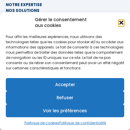
NOTRE EXPERTISE
NOS SOLUTIONS
FAQ
Gérer le consentement
aux cookies
NOUS CONTACTER
Pour offrir les meilleures expériences, nous utilisons des
SIÈGE SOCIAL
technologies telles que les cookies pour stocker et/ou accéder aux
PROXIMITÉ COURTAGE
informations des appareils. Le fait de consentir à ces technologies
678 BOULEVARD DES HUNAUDIÈRES
nous permettra de traiter des données telles que le comportement
72230 RUAUDIN
de navigation ou les ID uniques sur ce site. Le fait de ne pas
TÉLÉPHONE
>> AFFICHER LE NUMÉRO <<
consentir ou de retirer son consentement peut avoir un effet négatif
EMAIL
sur certaines caractéristiques et fonctions.
contact@proximite-courtage.fr
Accepter
Formulaire de contact
Refuser
Voir les préférences
MENTIONS LÉGALES
POLITIQUE DE CONFIDENTIALITÉ
Politique de cookies
Politique de confidentialité