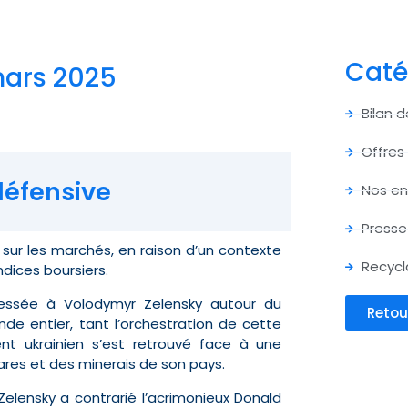
Caté
mars 2025
Bilan 
Offres
défensive
Nos e
Presse
ur les marchés, en raison d’un contexte
Recycl
ndices boursiers.
essée à Volodymyr Zelensky autour du
Retou
de entier, tant l’orchestration de cette
nt ukrainien s’est retrouvé face à une
rares et des minerais de son pays.
Zelensky a contrarié l’acrimonieux Donald