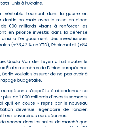
tats-Unis à l’Ukraine.
 véritable tournant dans la guerre en
n destin en main avec la mise en place
 800 milliards visant à renforcer les
t en priorité investis dans la défense
t ainsi à l’engouement des investisseurs
ales (+73,47 % en YTD), Rheinmetall (+84
, Ursula Von der Leyen a fait sauter le
 aux États membres de l’Union européenne
Berlin voulait s’assurer de ne pas avoir à
érapage budgétaire.
que européenne s’apprête à abandonner sa
e : plus de 1 000 milliards d’investissements
i qu’il en coûte » repris par le nouveau
itation devenue légendaire de l’ancien
 dettes souveraines européennes.
 de sonner dans les salles de marché que