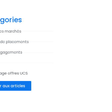
gories
des marchés
 de placements
ngagements
age offres UCS
r aux articles