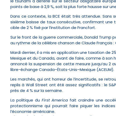
le tsunami a déferlé sur le secteur obligataire euro
points de base à 2,9 %, soit la plus forte hausse sur u
Dans ce contexte, la BCE était très attendue. Sans s
sixième baisse de taux consécutive, confirmant une tr
cible de 2 % fixé par l’institution de Francfort.
Sur le front de la guerre commerciale, Donald Trump p
au rythme de la célèbre chanson de Claude François : Ç
Mardi dernier, il a mis en application une taxation de 
Mexique et du Canada, avant de faire, comme à son hab
annoncé la suspension de cette mesure jusqu’au 2 avr
libre-échange Canada–États-Unis–Mexique (ACEUM).
Les marchés, qui ont horreur de l’incertitude, se retr
replis à Wall Street ont été assez significatifs : le 
près de 4 % sur la semaine.
La politique du
First America
fait craindre une accél
protectionnisme qui pourrait faire piquer les indic
l’économie américaine.