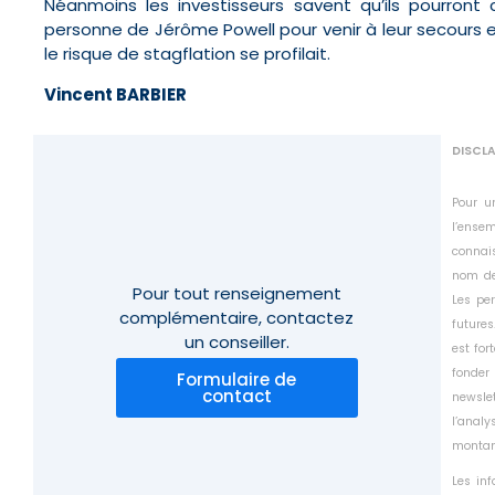
Néanmoins les investisseurs savent qu’ils pourront
personne de Jérôme Powell pour venir à leur secours e
le risque de stagflation se profilait.
Vincent BARBIER
DISCL
Pour u
l’ensem
connais
nom de
Pour tout renseignement
Les pe
complémentaire,
contactez
futures
un conseiller.
est for
fonder
Formulaire de
contact
newsle
l’anal
montant
Les in