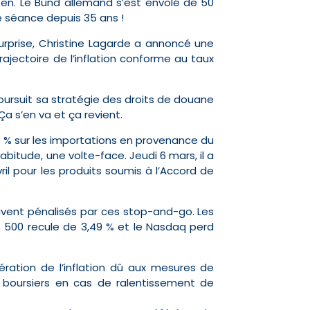
péen. Le Bund allemand s’est envolé de 50
ne séance depuis 35 ans !
urprise, Christine Lagarde a annoncé une
ajectoire de l’inflation conforme au taux
oursuit sa stratégie des droits de douane
a s’en va et ça revient.
25 % sur les importations en provenance du
itude, une volte-face. Jeudi 6 mars, il a
il pour les produits soumis à l’Accord de
ouvent pénalisés par ces stop-and-go. Les
S&P 500 recule de 3,49 % et le Nasdaq perd
ération de l’inflation dû aux mesures de
es boursiers en cas de ralentissement de