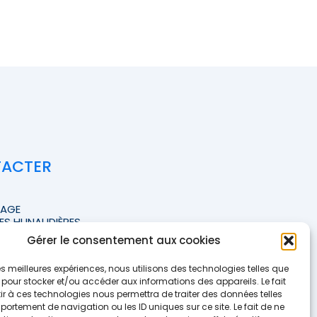
TACTER
TAGE
ES HUNAUDIÈRES
Gérer le consentement aux cookies
FFICHER LE NUMÉRO <<
 les meilleures expériences, nous utilisons des technologies telles que
te-courtage.fr
 pour stocker et/ou accéder aux informations des appareils. Le fait
r à ces technologies nous permettra de traiter des données telles
ortement de navigation ou les ID uniques sur ce site. Le fait de ne
e contact