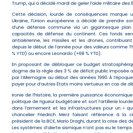
Trump, qui a décidé mardi de geler l’aide militaire des É
Cette décision, lourde de conséquences marque un
Ukraine, l’Union européenne a décidé de prendre so
d’une défense commune via un gigantesque plan de
capacités de défense du continent. Ces fonds seron
antiaérienne, les missiles et les drones, contribuan
depuis le début de l’année pour des valeurs comme Th
% YTD) ou encore Leonardo (+68 % YTD).
En proposant de débloquer ce budget stratosphérique
dogme de la règle des 3 % de déficit public imposée
par l’Allemagne au début des années 1990. À l’époque, 
payer pour d’autres États moins vertueux en cas de d
Ironie de l’histoire, la première puissance économi
politique de rigueur budgétaire et sort l’artillerie lourd
dans l’armement et les infrastructures pour un « quo
chancelier Friedrich Merz faisant référence à la c
président de la BCE, Mario Draghi, durant la crise des
Les systèmes d’alerte sismique n’ont pas eu le temps