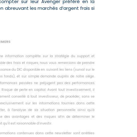
 compter sur leur Avenger préféré en la
n abreuvant les marchés d’argent frais si
AIMERS
ne information complète sur la stratégie du support et
ble des frais et risques, nous vous remercions de prendre
sance du DIC disponible en suivant les liens (survol sur le
s fonds), et sur simple demande auprès de notre siège.
rformances passées ne préjugent pas des performances
. Risque de perte en capital. Avant tout investissement, il
tement conseillé à tout investisseur, de procéder, sans se
 exclusivement sur les informations fournies dans cette
tter, à l’analyse de sa situation personnelle ainsi qu’à
yse des avantages et des risques afin de déterminer le
 qu’il est raisonnable d’investir.
formations contenues dans cette newsletter sont arrêtées