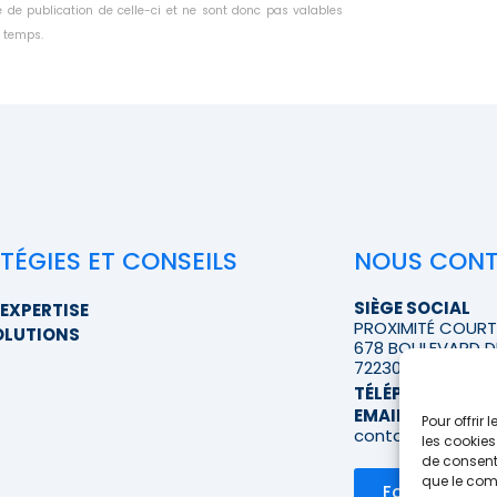
 de publication de celle-ci et ne sont donc pas valables
 temps.
TÉGIES ET CONSEILS
NOUS CON
SIÈGE SOCIAL
EXPERTISE
PROXIMITÉ COUR
OLUTIONS
678 BOULEVARD D
72230 RUAUDIN
TÉLÉPHONE
>> A
EMAIL
Pour offrir
contact@proximi
les cookies
de consenti
que le comp
Formulaire d